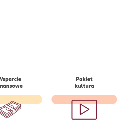
Wsparcie
Pakiet
inansowe
kultura
kowy zastrzyk
Tańszy dostęp m.in: do
wki w okresie
Netflixa, Spotify, Świata
no-zimowym dla
książki, Xbox czy Empik
go pracownika
GO MAX