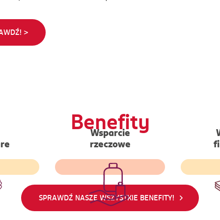
AWDŹ! >
Benefity
Wsparcie
Bezzwrotne wsparcie w
tform
re
rzeczowe
f
postaci produktów
Dodat
 wizyty
higienicznych dla
gotó
z zakresu
pracowników, którzy
jesien
skazówki
znaleźli się w trudnej
każde
sowe.
sytuacji życiowej
SPRAWDŹ NASZE WSZYSTKIE BENEFITY!