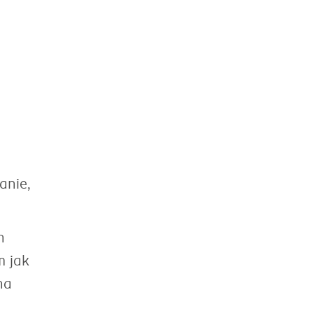
anie,
h
m jak
na