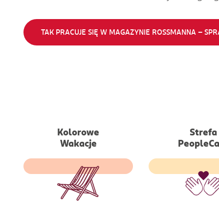
TAK PRACUJE SIĘ W MAGAZYNIE ROSSMANNA - SPR
Kolorowe
Strefa
Wypoczynek dla
Wakacje
Dostęp do pla
PeopleCa
pracowników
wellbeingowych,
wychowujących dzieci z
ze specjalistami 
m. in. spektrum autyzmu
psychoterapii, w
czy zespołem downa w
prawne/finan
ośrodku rehabilitacyjnym