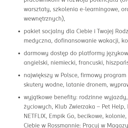
warsztaty, szkolenia e-learningowe, o
wewnętrznych),
pakiet socjalny dla Ciebie i Twojej Rod
medyczna, dofinansowanie wakacji, kol
darmowy dostęp do platformy językowej 
angielski, niemiecki, francuski, hiszpańs
największy w Polsce, firmowy program 
skutery wodne, latanie dronem, wypraw
wyjątkowe benefity: rodzinne wyjazdy
życiowych, Klub Zwierzaka – Pet Help,
NETFLIX, Empik Go, becikowe, kolonie
Ciebie w Rossmannie: Pracuj w Magazyn