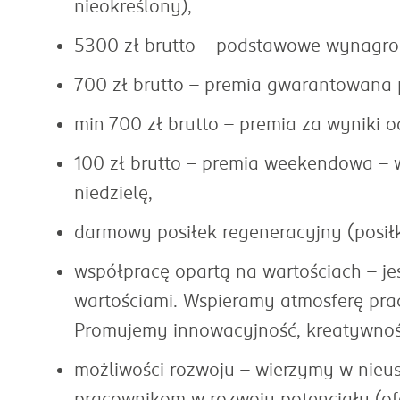
nieokreślony),
5300 zł brutto - podstawowe wynagro
700 zł brutto - premia gwarantowana p
min 700 zł brutto - premia za wyniki 
100 zł brutto - premia weekendowa -
niedzielę,
darmowy posiłek regeneracyjny (posiłk
współpracę opartą na wartościach - je
wartościami. Wspieramy atmosferę prac
Promujemy innowacyjność, kreatywność
możliwości rozwoju - wierzymy w nie
pracownikom w rozwoju potencjału (of