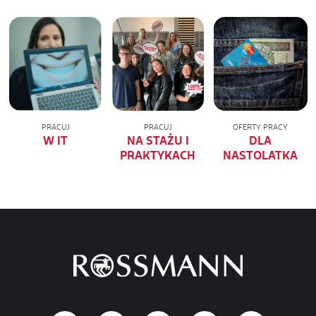
PRACUJ
PRACUJ
OFERTY PRACY
W IT
NA STAŻU I
DLA
PRAKTYKACH
NASTOLATKA