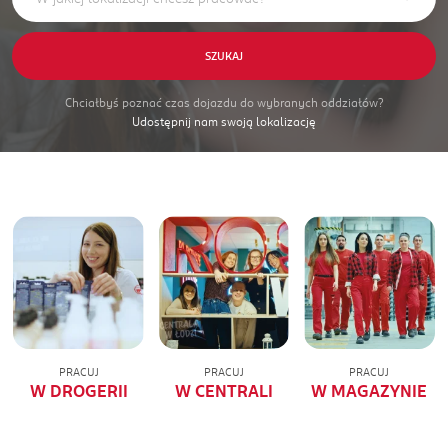
SZUKAJ
Chciałbyś poznać czas dojazdu do wybranych oddziałów?
Udostępnij nam swoją lokalizację
PRACUJ
PRACUJ
PRACUJ
W DROGERII
W CENTRALI
W MAGAZYNIE