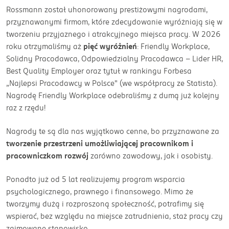
Rossmann został uhonorowany prestiżowymi nagrodami,
przyznawanymi firmom, które zdecydowanie wyróżniają się w
tworzeniu przyjaznego i atrakcyjnego miejsca pracy. W 2026
roku otrzymaliśmy aż
pięć wyróżnień
: Friendly Workplace,
Solidny Pracodawca, Odpowiedzialny Pracodawca – Lider HR,
Best Quality Employer oraz tytuł w rankingu Forbesa
„Najlepsi Pracodawcy w Polsce" (we współpracy ze Statista).
Nagrodę Friendly Workplace odebraliśmy z dumą już kolejny
raz z rzędu!
Nagrody te są dla nas wyjątkowo cenne, bo przyznawane za
tworzenie przestrzeni umożliwiającej pracownikom i
pracowniczkom rozwój
zarówno zawodowy, jak i osobisty.
Ponadto już od 5 lat realizujemy program wsparcia
psychologicznego, prawnego i finansowego. Mimo że
tworzymy dużą i rozproszoną społeczność, potrafimy się
wspierać, bez względu na miejsce zatrudnienia, staż pracy czy
zajmowane stanowisko.