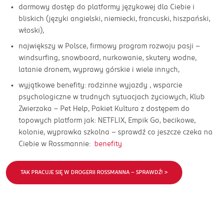
darmowy dostęp do platformy językowej dla Ciebie i
bliskich (języki angielski, niemiecki, francuski, hiszpański,
włoski),
największy w Polsce, firmowy program rozwoju pasji –
windsurfing, snowboard, nurkowanie, skutery wodne,
latanie dronem, wyprawy górskie i wiele innych,
wyjątkowe benefity: rodzinne wyjazdy , wsparcie
psychologiczne w trudnych sytuacjach życiowych, Klub
Zwierzaka – Pet Help, Pakiet Kultura z dostępem do
topowych platform jak: NETFLIX, Empik Go, becikowe,
kolonie, wyprawka szkolna – sprawdź co jeszcze czeka na
Ciebie w Rossmannie:
benefity
TAK PRACUJE SIĘ W DROGERII ROSSMANNA - SPRAWDŹ! >