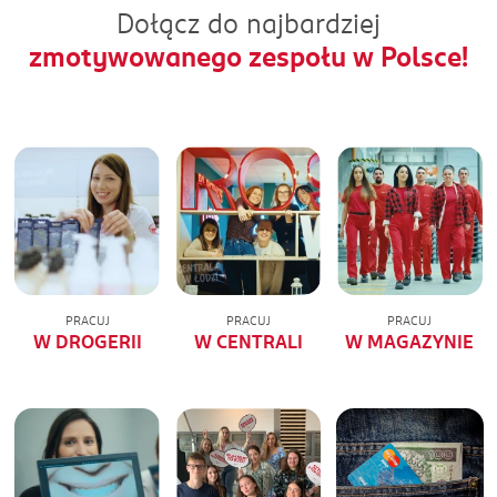
Dołącz do najbardziej
zmotywowanego zespołu w Polsce!
PRACUJ
PRACUJ
PRACUJ
W DROGERII
W CENTRALI
W MAGAZYNIE