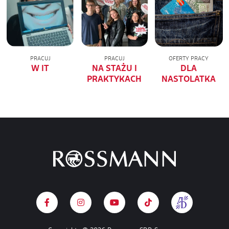
PRACUJ
PRACUJ
OFERTY PRACY
W IT
NA STAŻU I
DLA
PRAKTYKACH
NASTOLATKA