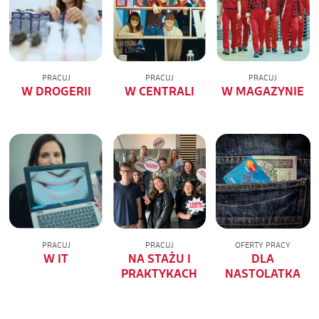
PRACUJ
PRACUJ
PRACUJ
W DROGERII
W CENTRALI
W MAGAZYNIE
PRACUJ
PRACUJ
OFERTY PRACY
W IT
NA STAŻU I
DLA
PRAKTYKACH
NASTOLATKA