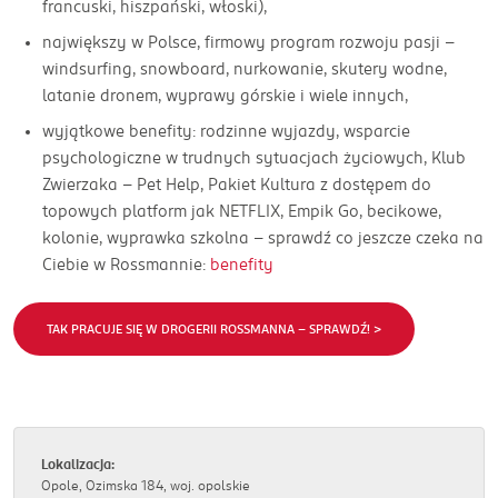
francuski, hiszpański, włoski),
największy w Polsce, firmowy program rozwoju pasji –
windsurfing, snowboard, nurkowanie, skutery wodne,
latanie dronem, wyprawy górskie i wiele innych,
wyjątkowe benefity: rodzinne wyjazdy, wsparcie
psychologiczne w trudnych sytuacjach życiowych, Klub
Zwierzaka – Pet Help, Pakiet Kultura z dostępem do
topowych platform jak NETFLIX, Empik Go, becikowe,
kolonie, wyprawka szkolna – sprawdź co jeszcze czeka na
Ciebie w Rossmannie:
benefity
TAK PRACUJE SIĘ W DROGERII ROSSMANNA - SPRAWDŹ! >
Lokalizacja:
Opole, Ozimska 184, woj. opolskie