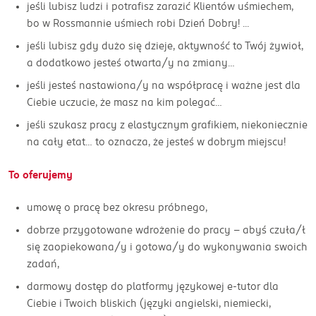
jeśli lubisz ludzi i potrafisz zarazić Klientów uśmiechem,
bo w Rossmannie uśmiech robi Dzień Dobry! ...
jeśli lubisz gdy dużo się dzieje, aktywność to Twój żywioł,
a dodatkowo jesteś otwarta/y na zmiany…
jeśli jesteś nastawiona/y na współpracę i ważne jest dla
Ciebie uczucie, że masz na kim polegać…
jeśli szukasz pracy z elastycznym grafikiem, niekoniecznie
na cały etat… to oznacza, że jesteś w dobrym miejscu!
To oferujemy
umowę o pracę bez okresu próbnego,
dobrze przygotowane wdrożenie do pracy - abyś czuła/ł
się zaopiekowana/y i gotowa/y do wykonywania swoich
zadań,
darmowy dostęp do platformy językowej e-tutor dla
Ciebie i Twoich bliskich (języki angielski, niemiecki,