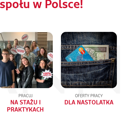
połu w Polsce!
PRACUJ
OFERTY PRACY
NA STAŻU I
DLA NASTOLATKA
PRAKTYKACH