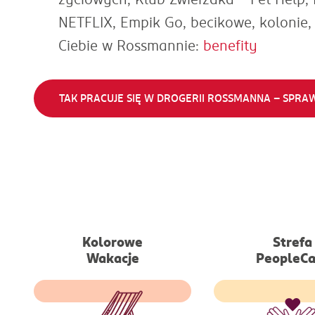
NETFLIX, Empik Go, becikowe, kolonie
Ciebie w Rossmannie:
benefity
TAK PRACUJE SIĘ W DROGERII ROSSMANNA - SPRAW
Kolorowe
Strefa
Wypoczynek dla
Wakacje
Dostęp do pla
PeopleCa
pracowników
wellbeingowych,
wychowujących dzieci z
ze specjalistami 
m. in. spektrum autyzmu
psychoterapii, w