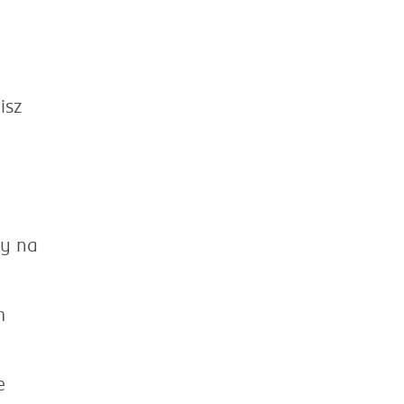
isz
/y na
m
e