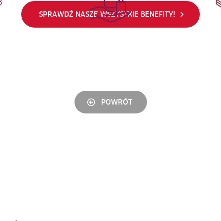
znaleźli się w trudnej
każde
sowe.
sytuacji życiowej
SPRAWDŹ NASZE WSZYSTKIE BENEFITY!
POWRÓT