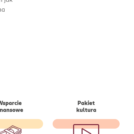
na
Wsparcie
Pakiet
inansowe
kultura
kowy zastrzyk
Tańszy dostęp m.in: do
wki w okresie
Netflixa, Spotify, Świata
no-zimowym dla
książki, Xbox czy Empik