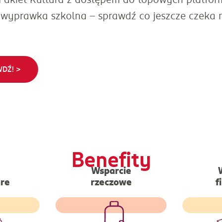
, wyprawka szkolna – sprawdź co jeszcze czeka 
DŹ! >
Benefity
Wsparcie
Bezzwrotne wsparcie w
tform
re
rzeczowe
f
postaci produktów
Dodat
 wizyty
higienicznych dla
gotó
z zakresu
pracowników, którzy
jesien
skazówki