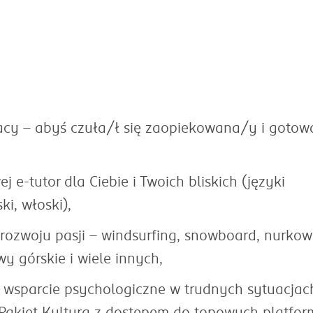
acy - abyś czuła/ł się zaopiekowana/y i goto
e-tutor dla Ciebie i Twoich bliskich (języki
ski, włoski),
rozwoju pasji – windsurfing, snowboard, nurkow
y górskie i wiele innych,
, wsparcie psychologiczne w trudnych sytuacjac
 Pakiet Kultura z dostępem do topowych platfor