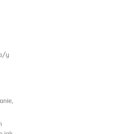
wa/y
anie,
h
m jak