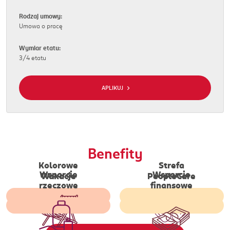
Rodzaj umowy:
Umowa o pracę
Wymiar etatu:
3/4 etatu
APLIKUJ
Benefity
Kolorowe
Strefa
Wypoczynek dla
Wsparcie
Wsparcie
Dostęp do platform
Wakacje
PeopleCare
Bezzwrotne wsparcie w
pracowników
rzeczowe
finansowe
wellbeingowych, wizyty ze
postaci produktów
Dodatkowy zastrzyk
wychowujących dzieci z m.
specjalistami z zakresu
higienicznych dla
gotówki w okresie jesienno-
in. spektrum autyzmu czy
psychoterapii, wskazówki
pracowników, którzy
zimowym dla każdego
zespołem downa w ośrodku
prawne/finansowe.
znaleźli się w trudnej
pracownika
rehabilitacyjnym