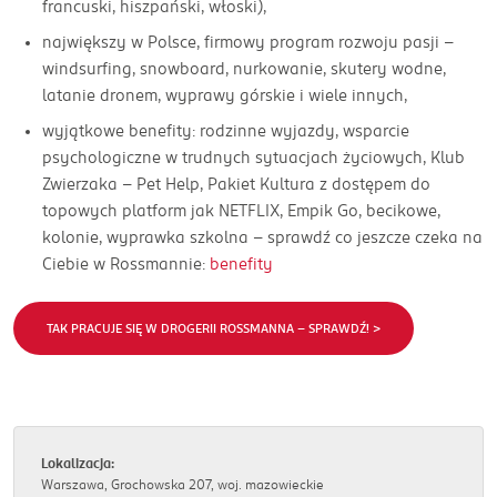
francuski, hiszpański, włoski),
największy w Polsce, firmowy program rozwoju pasji –
windsurfing, snowboard, nurkowanie, skutery wodne,
latanie dronem, wyprawy górskie i wiele innych,
wyjątkowe benefity: rodzinne wyjazdy, wsparcie
psychologiczne w trudnych sytuacjach życiowych, Klub
Zwierzaka – Pet Help, Pakiet Kultura z dostępem do
topowych platform jak NETFLIX, Empik Go, becikowe,
kolonie, wyprawka szkolna – sprawdź co jeszcze czeka na
Ciebie w Rossmannie:
benefity
TAK PRACUJE SIĘ W DROGERII ROSSMANNA - SPRAWDŹ! >
Lokalizacja:
Warszawa, Grochowska 207, woj. mazowieckie