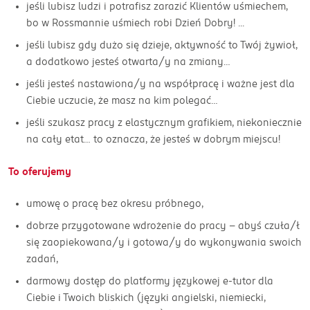
jeśli lubisz ludzi i potrafisz zarazić Klientów uśmiechem,
bo w Rossmannie uśmiech robi Dzień Dobry! ...
jeśli lubisz gdy dużo się dzieje, aktywność to Twój żywioł,
a dodatkowo jesteś otwarta/y na zmiany…
jeśli jesteś nastawiona/y na współpracę i ważne jest dla
Ciebie uczucie, że masz na kim polegać…
jeśli szukasz pracy z elastycznym grafikiem, niekoniecznie
na cały etat… to oznacza, że jesteś w dobrym miejscu!
To oferujemy
umowę o pracę bez okresu próbnego,
dobrze przygotowane wdrożenie do pracy - abyś czuła/ł
się zaopiekowana/y i gotowa/y do wykonywania swoich
zadań,
darmowy dostęp do platformy językowej e-tutor dla
Ciebie i Twoich bliskich (języki angielski, niemiecki,