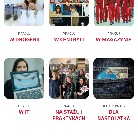
PRACUJ
PRACUJ
PRACUJ
W DROGERII
W CENTRALI
W MAGAZYNIE
PRACUJ
PRACUJ
OFERTY PRACY
W IT
NA STAŻU I
DLA
PRAKTYKACH
NASTOLATKA