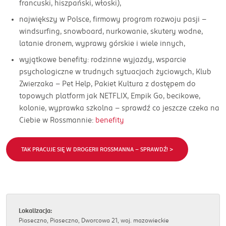
francuski, hiszpański, włoski),
największy w Polsce, firmowy program rozwoju pasji –
windsurfing, snowboard, nurkowanie, skutery wodne,
latanie dronem, wyprawy górskie i wiele innych,
wyjątkowe benefity: rodzinne wyjazdy, wsparcie
psychologiczne w trudnych sytuacjach życiowych, Klub
Zwierzaka – Pet Help, Pakiet Kultura z dostępem do
topowych platform jak NETFLIX, Empik Go, becikowe,
kolonie, wyprawka szkolna – sprawdź co jeszcze czeka na
Ciebie w Rossmannie:
benefity
TAK PRACUJE SIĘ W DROGERII ROSSMANNA - SPRAWDŹ! >
Lokalizacja:
Piaseczno, Piaseczno, Dworcowa 21, woj. mazowieckie