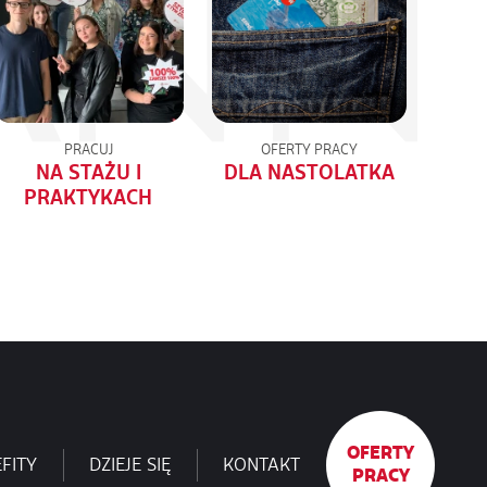
PRACUJ
OFERTY PRACY
NA STAŻU I
DLA NASTOLATKA
PRAKTYKACH
OFERTY
FITY
DZIEJE SIĘ
KONTAKT
PRACY