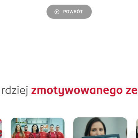
POWRÓT
rdziej
zmotywowanego zes