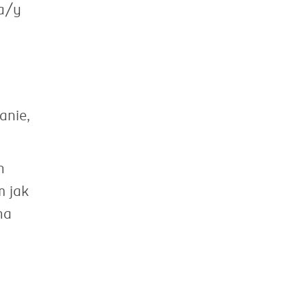
wa/y
anie,
h
m jak
na