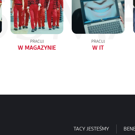
PRACUJ
PRACUJ
W MAGAZYNIE
W IT
TACY JESTEŚMY
BENE