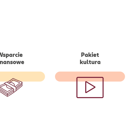
Wsparcie
Pakiet
inansowe
kultura
kowy zastrzyk
Tańszy dostęp m.in: do
wki w okresie
Netflixa, Spotify, Świata
no-zimowym dla
książki, Xbox czy Empik
go pracownika
GO MAX