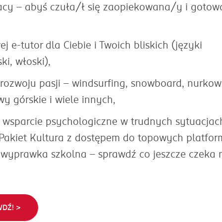
acy - abyś czuła/ł się zaopiekowana/y i goto
e-tutor dla Ciebie i Twoich bliskich (języki
ski, włoski),
rozwoju pasji – windsurfing, snowboard, nurkow
y górskie i wiele innych,
, wsparcie psychologiczne w trudnych sytuacjac
 Pakiet Kultura z dostępem do topowych platfor
, wyprawka szkolna – sprawdź co jeszcze czeka 
DŹ! >