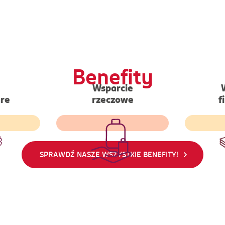
Benefity
Wsparcie
Bezzwrotne wsparcie w
tform
re
rzeczowe
f
postaci produktów
Dodat
 wizyty
higienicznych dla
gotó
z zakresu
pracowników, którzy
jesien
skazówki
znaleźli się w trudnej
każde
sowe.
sytuacji życiowej
SPRAWDŹ NASZE WSZYSTKIE BENEFITY!