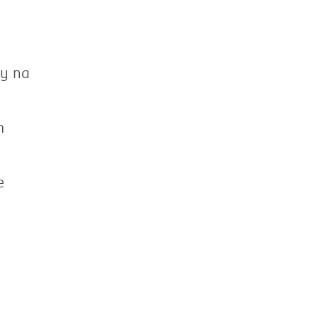
/y na
m
e