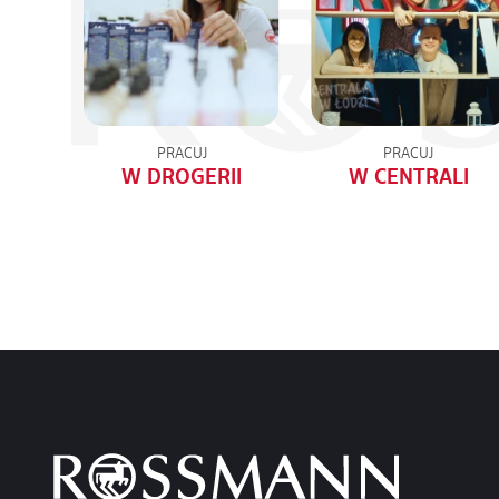
PRACUJ
PRACUJ
W DROGERII
W CENTRALI