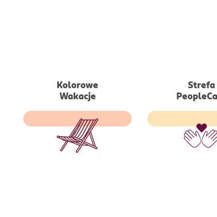
Kolorowe
Strefa
Wypoczynek dla
Wakacje
Dostęp do pla
PeopleCa
pracowników
wellbeingowych,
wychowujących dzieci z
ze specjalistami 
m. in. spektrum autyzmu
psychoterapii, w
czy zespołem downa w
prawne/finan
ośrodku rehabilitacyjnym