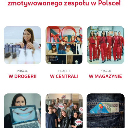
zmotywowanego zespołu w Polsce!
PRACUJ
PRACUJ
PRACUJ
W DROGERII
W CENTRALI
W MAGAZYNIE