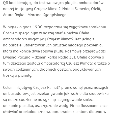
QR kod kierujący do festiwalowych playlist ambasadorów
naszej inicjatywy Czujesz Klimat?: Natalii Szroeder, Ofelii,
Artura Rojka i Marcina Kydryńskiego.
W piątek o godz. 16.00 rozpocznie się wyjątkowe spotkanie.
Gościem specjalnym w naszej strefie będzie Ofelia –
ambasadorka inicjatywy Czujesz Klimat? Jest jedną z
najbardziej utalentowanych artystek młodego pokolenia,
która ma koncie dwie solowe płyty. Rozmowę przeprowadzi
Ewelina Pacyna – dziennikarka Radia ZET. Ofelia opowie o
tym dlaczego została ambasadorką Czujesz Klimat?, a także o
swoich codziennych, drobnych gestach, podyktowanych
troską o planetę.
Celem inicjatywy Czujesz Klimat?, promowanej przez naszych
ambasadorów, jest przekonywanie jak ważne dla środowiska
są nasze codzienne nawyki np. segregowanie śmieci,
unikanie plastiku, oszczędzanie wody. Firma Rossmann chce
ułatwiać proekologiczne wybory swoim klientom, dlatego w