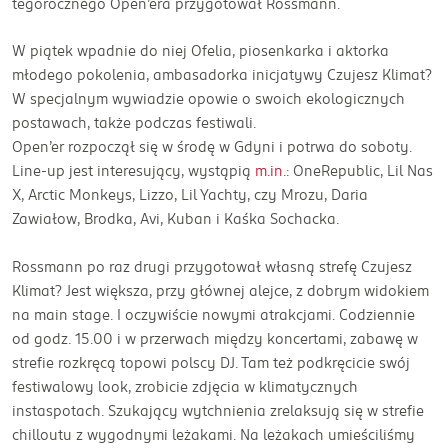
tegorocznego Open’era przygotował Rossmann.
W piątek wpadnie do niej Ofelia, piosenkarka i aktorka
młodego pokolenia, ambasadorka inicjatywy Czujesz Klimat?
W specjalnym wywiadzie opowie o swoich ekologicznych
postawach, także podczas festiwali.
Open’er rozpoczął się w środę w Gdyni i potrwa do soboty.
Line-up jest interesujący, wystąpią
m.in
.: OneRepublic, Lil Nas
X, Arctic Monkeys, Lizzo, Lil Yachty, czy Mrozu, Daria
Zawiałow, Brodka, Avi, Kuban i Kaśka Sochacka.
Rossmann po raz drugi przygotował własną strefę Czujesz
Klimat? Jest większa, przy głównej alejce, z dobrym widokiem
na main stage. I oczywiście nowymi atrakcjami. Codziennie
od godz. 15.00 i w przerwach między koncertami, zabawę w
strefie rozkręcą topowi polscy DJ. Tam też podkręcicie swój
festiwalowy look, zrobicie zdjęcia w klimatycznych
instaspotach. Szukający wytchnienia zrelaksują się w strefie
chilloutu z wygodnymi leżakami. Na leżakach umieściliśmy