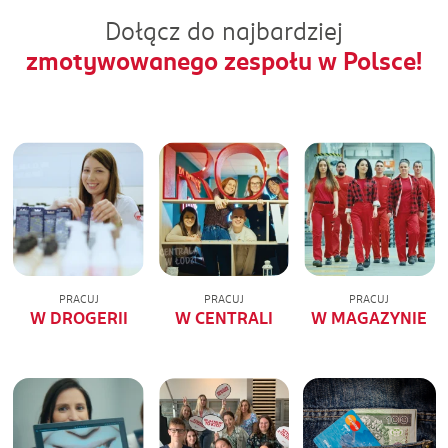
Dołącz do najbardziej
zmotywowanego zespołu w Polsce!
PRACUJ
PRACUJ
PRACUJ
W DROGERII
W CENTRALI
W MAGAZYNIE