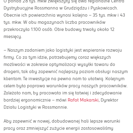
O ponad 28 tys. mkw zwiększyły się dwa regionalne Centra
Dystrybucyjne Rossmanna w Grudziądzu i Pyskowicach.
Obecnie ich powierzchnia wynosi kolejno – 35 tys. mkw i 43
tys. mkw. W obu magazynach liczba pracowników
przekroczyła 1.100 osób. Obie budowy trwały około 12
miesięcy.
– Naszym zadaniem jako logistyki jest wspieranie rozwoju
firmy. Co za tym idzie, potrzebujemy coraz większych
możliwości w zakresie optymalizacji wysyłki towaru do
drogerii, tak aby zapewnić najlepszy poziom obsługi naszym
klientom. Te inwestycje na pewno nam to ułatwią. Kolejnym
celem była poprawa warunków pracy naszych pracowników.
Zależało nam, by pracowało im się łatwiej i zdecydowanie
bardziej ergonomicznie – mówi
Rafał Makarski
, Dyrektor
Działu Logistyki w Rossmannie.
Aby zapewnić w nowej, dobudowanej hali lepsze warunki
pracy oraz zmniejszyć zużycie energii zastosowaliśmy