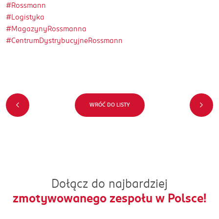
#Rossmann
#Logistyka
#MagazynyRossmanna
#CentrumDystrybucyjneRossmann
WRÓĆ DO LISTY
Dołącz do najbardziej
zmotywowanego zespołu w Polsce!