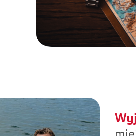
Wy
mie