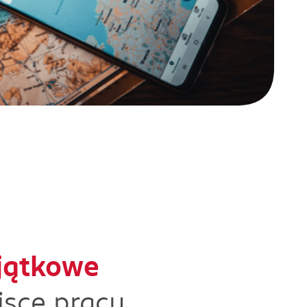
jątkowe
jsce pracy