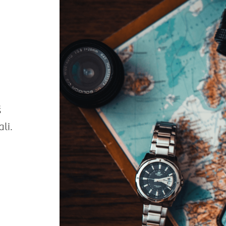
ś
li.