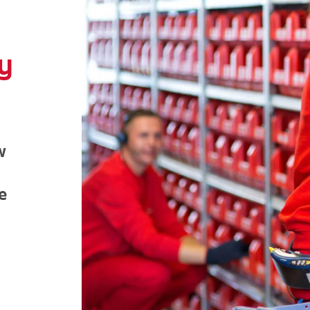
y
w
e