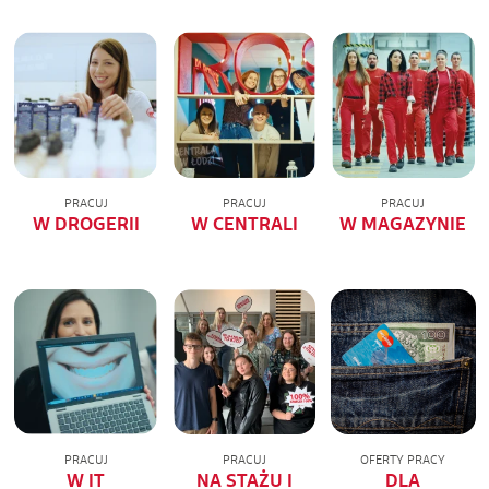
PRACUJ
PRACUJ
PRACUJ
W DROGERII
W CENTRALI
W MAGAZYNIE
PRACUJ
PRACUJ
OFERTY PRACY
W IT
NA STAŻU I
DLA