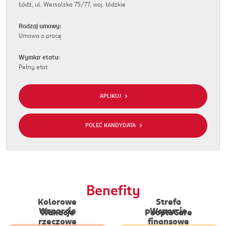
Łódź, ul. Wersalska 75/77, woj. łódzkie
Rodzaj umowy:
Umowa o pracę
Wymiar etatu:
Pełny etat
APLIKUJ
POLEĆ KANDYDATA
Benefity
Kolorowe
Strefa
Wypoczynek dla
Wsparcie
Wsparcie
Dostęp do platform
Wakacje
PeopleCare
Bezzwrotne wsparcie w
pracowników
rzeczowe
finansowe
wellbeingowych, wizyty ze
postaci produktów
Dodatkowy zastrzyk