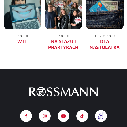
PRACUJ
PRACUJ
OFERTY PRACY
W IT
NA STAŻU I
DLA
PRAKTYKACH
NASTOLATKA