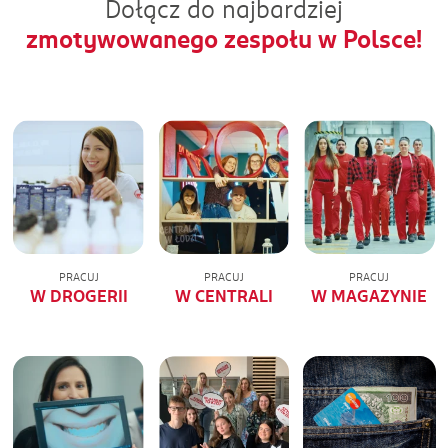
Dołącz do najbardziej
zmotywowanego zespołu w Polsce!
PRACUJ
PRACUJ
PRACUJ
W DROGERII
W CENTRALI
W MAGAZYNIE