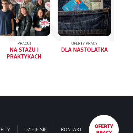
PRACUJ
OFERTY PRACY
NA STAŻU I
DLA NASTOLATKA
PRAKTYKACH
OFERTY
FITY
DZIEJE SIĘ
KONTAKT
PRACY