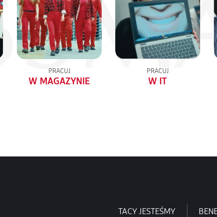
PRACUJ
PRACUJ
W MAGAZYNIE
W IT
TACY JESTEŚMY
BENE