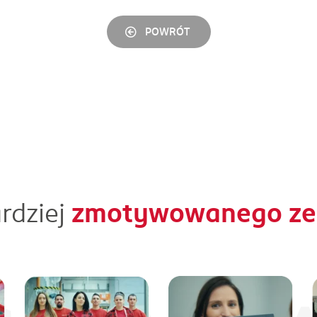
POWRÓT
rdziej
zmotywowanego zes