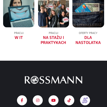
PRACUJ
PRACUJ
OFERTY PRACY
W IT
NA STAŻU I
DLA
PRAKTYKACH
NASTOLATKA