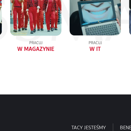
PRACUJ
PRACUJ
W MAGAZYNIE
W IT
TACY JESTEŚMY
BENE