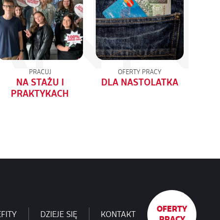
PRACUJ
OFERTY PRACY
NA STAŻU I
DLA NASTOLATKA
PRAKTYKACH
OFERTY
FITY
DZIEJE SIĘ
KONTAKT
PRACY