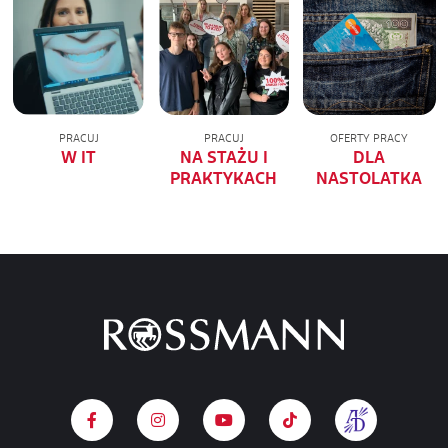
PRACUJ
PRACUJ
OFERTY PRACY
W IT
NA STAŻU I
DLA
PRAKTYKACH
NASTOLATKA