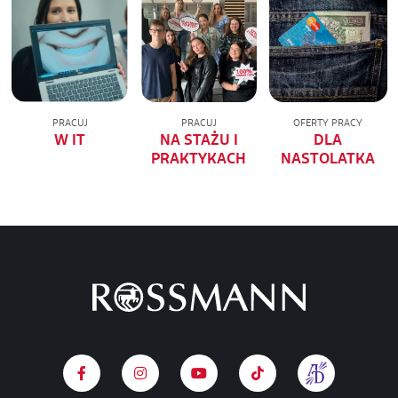
PRACUJ
PRACUJ
OFERTY PRACY
W IT
NA STAŻU I
DLA
PRAKTYKACH
NASTOLATKA