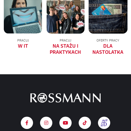
PRACUJ
PRACUJ
OFERTY PRACY
W IT
NA STAŻU I
DLA
PRAKTYKACH
NASTOLATKA