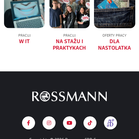
PRACUJ
PRACUJ
OFERTY PRACY
W IT
NA STAŻU I
DLA
PRAKTYKACH
NASTOLATKA