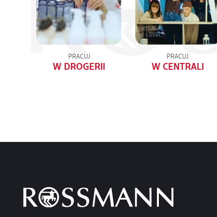
PRACUJ
PRACUJ
W DROGERII
W CENTRALI