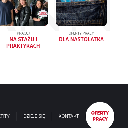
PRACUJ
OFERTY PRACY
NA STAŻU I
DLA NASTOLATKA
PRAKTYKACH
OFERTY
FITY
DZIEJE SIĘ
KONTAKT
PRACY