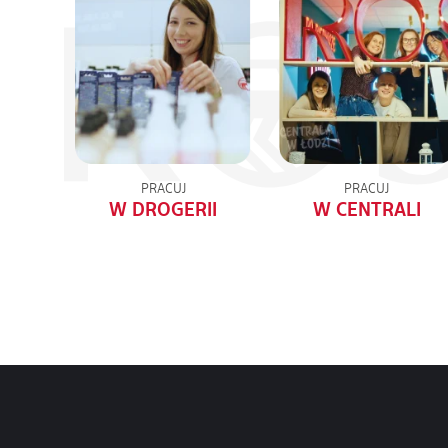
PRACUJ
PRACUJ
W DROGERII
W CENTRALI