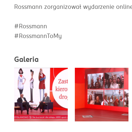
Rossmann zorganizował wydarzenie online
#Rossmann
#RossmannToMy
Galeria