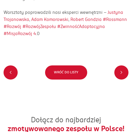
Warsztaty poprowadzili nasi eksperci wewnętrzni –
Justyna
Trojanowska
,
Adam Komorowski
,
Robert Gondzia
#Rossmann
#Rozwój
#RozwójZespołu
#ZwinnośćAdaptacyjna
#MisjaRozwój 4
.0
WRÓĆ DO LISTY
Dołącz do najbardziej
zmotywowanego zespołu w Polsce!