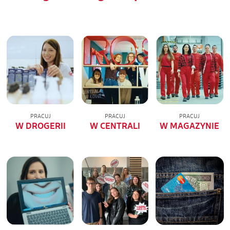
PRACUJ
PRACUJ
PRACUJ
W DROGERII
W CENTRALI
W MAGAZYNIE