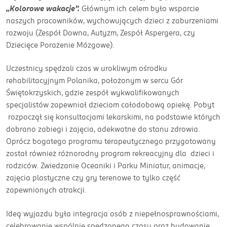
„Kolorowe wakacje”.
Głównym ich celem było wsparcie
naszych pracowników, wychowujących dzieci z zaburzeniami
rozwoju (Zespół Downa, Autyzm, Zespół Aspergera, czy
Dziecięce Porażenie Mózgowe).
Uczestnicy spędzali czas w urokliwym ośrodku
rehabilitacyjnym Polanika, położonym w sercu Gór
Świętokrzyskich, gdzie zespół wykwalifikowanych
specjalistów zapewniał dzieciom całodobową opiekę. Pobyt
rozpoczął się konsultacjami lekarskimi, na podstawie których
dobrano zabiegi i zajęcia, adekwatne do stanu zdrowia.
Oprócz bogatego programu terapeutycznego przygotowany
został również różnorodny program rekreacyjny dla dzieci i
rodziców. Zwiedzanie Oceaniki i Parku Miniatur, animacje,
zajęcia plastyczne czy gry terenowe to tylko część
zapewnionych atrakcji.
Ideą wyjazdu była integracja osób z niepełnosprawnościami,
celebrowanie wspólnie spędzonego czasu oraz budowanie