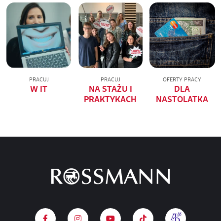
PRACUJ
PRACUJ
OFERTY PRACY
W IT
NA STAŻU I
DLA
PRAKTYKACH
NASTOLATKA