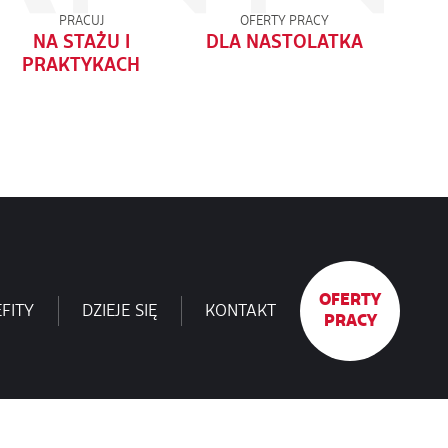
PRACUJ
OFERTY PRACY
NA STAŻU I
DLA NASTOLATKA
PRAKTYKACH
OFERTY
FITY
DZIEJE SIĘ
KONTAKT
PRACY