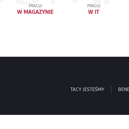
PRACUJ
PRACUJ
W MAGAZYNIE
W IT
TACY JESTEŚMY
BENE