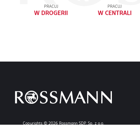
PRACUJ
PRACUJ
W DROGERII
W CENTRALI
Copyrights © 2026 Rossmann SDP. Sp. z o.o.
Wszystkie prawa zastrzeżone