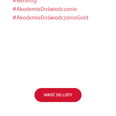
#Benefity
#AkademiaDoświadczania
#AkademiaDoświadczaniaGold
WRÓĆ DO LISTY