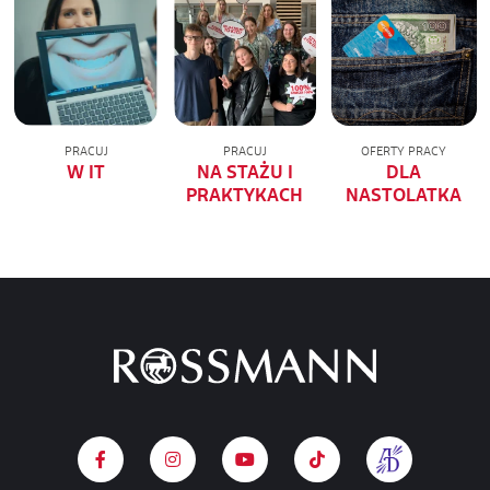
PRACUJ
PRACUJ
OFERTY PRACY
W IT
NA STAŻU I
DLA
PRAKTYKACH
NASTOLATKA