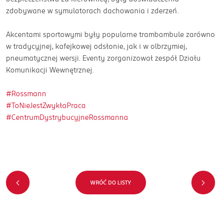
zdobywane w symulatorach dachowania i zderzeń.
Akcentami sportowymi były popularne trambambule zarówno
w tradycyjnej, kafejkowej odsłonie, jak i w olbrzymiej,
pneumatycznej wersji. Eventy zorganizował zespół Działu
Komunikacji Wewnętrznej.
#Rossmann
#ToNieJestZwykłaPraca
#CentrumDystrybucyjneRossmanna
WRÓĆ DO LISTY