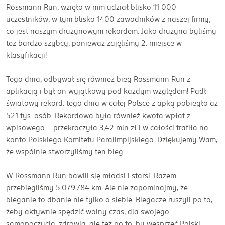
Rossmann Run, wzięło w nim udział blisko 11 000
uczestników, w tym blisko 1400 zawodników z naszej firmy,
co jest naszym drużynowym rekordem. Jako drużyna byliśmy
też bardzo szybcy, ponieważ zajęliśmy 2. miejsce w
klasyfikacji!
Tego dnia, odbywał się również bieg Rossmann Run z
aplikacją i był on wyjątkowy pod każdym względem! Padł
światowy rekord: tego dnia w całej Polsce z apką pobiegło aż
521 tys. osób. Rekordowa była również kwota wpłat z
wpisowego - przekroczyła 3,42 mln zł i w całości trafiła na
konto Polskiego Komitetu Paralimpijskiego. Dziękujemy Wam,
że wspólnie stworzyliśmy ten bieg.
W Rossmann Run bawili się młodsi i starsi. Razem
przebiegliśmy 5.079.784 km. Ale nie zapominajmy, że
bieganie to dbanie nie tylko o siebie. Biegacze ruszyli po to,
żeby aktywnie spędzić wolny czas, dla swojego
samopoczucia, zdrowia, ale też po to, by wesprzeć Polski