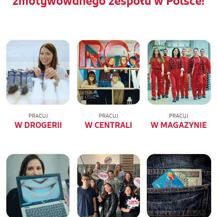
zmotywowanego zespołu w Polsce!
PRACUJ
PRACUJ
PRACUJ
W DROGERII
W CENTRALI
W MAGAZYNIE