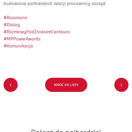
budowanie partnerskich relacji pracownicy-zarząd.
#Rossmann
#Dialog
#RozmowyPodZnakiemCentaura
#MPPowerAwards
#Komunikacja
WRÓĆ DO LISTY