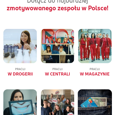
Dołącz do najbardziej
zmotywowanego zespołu w Polsce!
PRACUJ
PRACUJ
PRACUJ
W DROGERII
W CENTRALI
W MAGAZYNIE