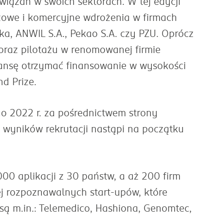
wiązań w swoich sektorach. W tej edycji
ażowe i komercyjne wdrożenia w firmach
ka, ANWIL S.A., Pekao S.A. czy PZU. Oprócz
raz pilotażu w renomowanej firmie
szansę otrzymać finansowanie w wysokości
d Prize.
go 2022 r. za pośrednictwem strony
 wyników rekrutacji nastąpi na początku
00 aplikacji z 30 państw, a aż 200 firm
iej rozpoznawalnych start-upów, które
są m.in.: Telemedico, Hashiona, Genomtec,