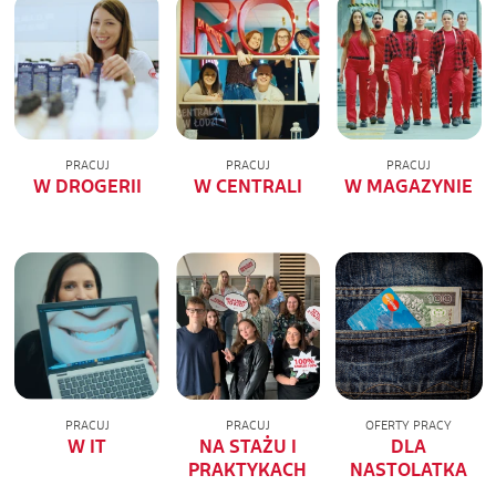
PRACUJ
PRACUJ
PRACUJ
W DROGERII
W CENTRALI
W MAGAZYNIE
PRACUJ
PRACUJ
OFERTY PRACY
W IT
NA STAŻU I
DLA
PRAKTYKACH
NASTOLATKA