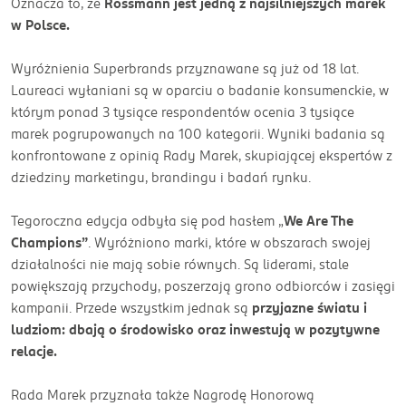
Oznacza to, że
Rossmann jest jedną z najsilniejszych marek
w Polsce.
Wyróżnienia Superbrands przyznawane są już od 18 lat.
Laureaci wyłaniani są w oparciu o badanie konsumenckie, w
którym ponad 3 tysiące respondentów ocenia 3 tysiące
marek pogrupowanych na 100 kategorii. Wyniki badania są
konfrontowane z opinią Rady Marek, skupiającej ekspertów z
dziedziny marketingu, brandingu i badań rynku.
Tegoroczna edycja odbyła się pod hasłem „
We Are The
Champions”
. Wyróżniono marki, które w obszarach swojej
działalności nie mają sobie równych. Są liderami, stale
powiększają przychody, poszerzają grono odbiorców i zasięgi
kampanii. Przede wszystkim jednak są
przyjazne światu i
ludziom: dbają o środowisko oraz inwestują w pozytywne
relacje.
Rada Marek przyznała także Nagrodę Honorową