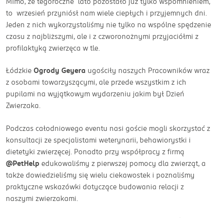
Mimo, że tegoroczne lato pozostało już tylko wspomnieniem,
to wrzesień przyniósł nam wiele ciepłych i przyjemnych dni.
Jeden z nich wykorzystaliśmy nie tylko na wspólne spędzenie
czasu z najbliższymi, ale i z czworonożnymi przyjaciółmi z
profilaktyką zwierzęca w tle.
Łódzkie
Ogrody Geyera
ugościły naszych Pracowników wraz
z osobami towarzyszącymi, ale przede wszystkim z ich
pupilami na wyjątkowym wydarzeniu jakim był Dzień
Zwierzaka.
Podczas całodniowego eventu nasi goście mogli skorzystać z
konsultacji ze specjalistami weterynarii, behawiorystki i
dietetyki zwierzęcej. Ponadto przy współpracy z firmą
@PetHelp
edukowaliśmy z pierwszej pomocy dla zwierząt, a
także dowiedzieliśmy się wielu ciekawostek i poznaliśmy
praktyczne wskazówki dotyczące budowania relacji z
naszymi zwierzakami.