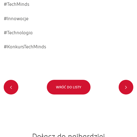
#TechMinds
#Innowacje
#Technologia
#KonkursTechMinds
WRÓĆ DO LISTY
Dołącz do najbardziej