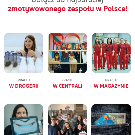
zmotywowanego zespołu w Polsce!
PRACUJ
PRACUJ
PRACUJ
W DROGERII
W CENTRALI
W MAGAZYNIE